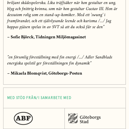
briljant skådespelerska. Lika träffsäker när hon gestaltar en ung,
blyg och fnittrig kvinna, som när hon gestaltar Gustav III. Hon är
dessutom rolig som en stand-up-komiker. Med ett ’swung’ i
framförandet, och ett självlysande leende och karisma /…/ Jag
hoppas pjäsen spelas in av SVT så att du också får se den”
– Sofie Björck, Tidningen Miljömagasinet
”en försonlig föreställning med fin energi /…/ Adler Sandblads
energiska spelstil ger föreställningen fin dynamik”
– Mikaela Blomqvist, Göteborgs-Posten
MED STÖD FRÅN/I SAMARBETE MED