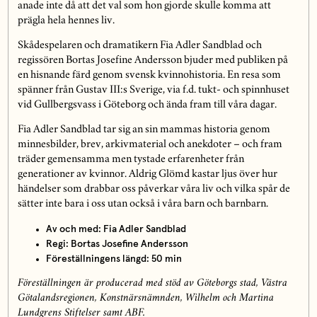
anade inte då att det val som hon gjorde skulle komma att
prägla hela hennes liv.
Skådespelaren och dramatikern Fia Adler Sandblad och
regissören Bortas Josefine Andersson bjuder med publiken på
en hisnande färd genom svensk kvinnohistoria. En resa som
spänner från Gustav III:s Sverige, via f.d. tukt- och spinnhuset
vid Gullbergsvass i Göteborg och ända fram till våra dagar.
Fia Adler Sandblad tar sig an sin mammas historia genom
minnesbilder, brev, arkivmaterial och anekdoter – och fram
träder gemensamma men tystade erfarenheter från
generationer av kvinnor. Aldrig Glömd kastar ljus över hur
händelser som drabbar oss påverkar våra liv och vilka spår de
sätter inte bara i oss utan också i våra barn och barnbarn.
Av och med: Fia Adler Sandblad
Regi: Bortas Josefine Andersson
Föreställningens längd: 50 min
Föreställningen är producerad med stöd av Göteborgs stad, Västra
Götalandsregionen, Konstnärsnämnden, Wilhelm och Martina
Lundgrens Stiftelser samt ABF.