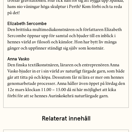
trotsar gravitationen. Hur fick han för sig att bygga upp Spanda,
hans nio våningar höga skulptur i Perth? Kom förbi och ta reda
på det!
Elizabeth Sercombe
Den brittiska multimediakonstnären och författaren Elizabeth
Sercombe öppnar upp för samtal och bjuder till en inblick i
hennes värld av filosofi och känslor. Hon har bytt liv många
gånger och uppfinner ständigt sig själv som konstnär.
Anna Vasko
Den finska textilkonstnären, läraren och entreprenören Anna
Vasko bjuder in er i sin värld av naturligt färgade garn, som både
går att titta på och köpa. Dessutom får ni lära er mer om hennes
genomarbetade processer. Anna håller även öppet på lördag den
12e mars klockan 11.00 – 15.00 då ni här möjlighet att kika
förbi för att se hennes Aurinkokehrä naturfärgade garn.
Relaterat innehåll