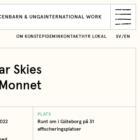
CEN
BARN & UNGA
INTERNATIONAL WORK
OM KONSTEPIDEMIN
KONTAKT
HYR LOKAL
SV
/
EN
ar Skies
 Monnet
PLATS
2022
Runt om i Göteborg på 31
affischeringsplatser
med