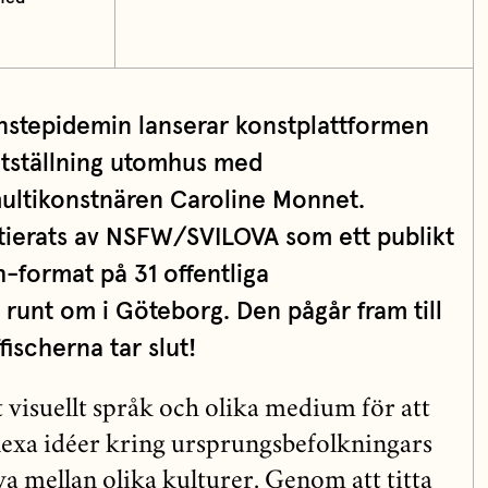
stepidemin lanserar konstplattformen
ställning utomhus med
ultikonstnären Caroline Monnet.
itierats av NSFW/SVILOVA som ett publikt
h-format på 31 offentliga
runt om i Göteborg. Den pågår fram till
ffischerna tar slut!
visuellt språk och olika medium för att
a idéer kring ursprungsbefolkningars
eva mellan olika kulturer. Genom att titta