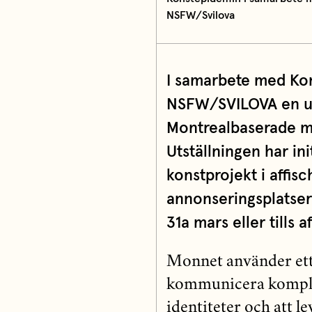
NSFW/Svilova
I samarbete med Kon
NSFW/SVILOVA en ut
Montrealbaserade m
Utställningen har in
konstprojekt i affisc
annonseringsplatser 
31a mars eller tills a
Monnet använder ett 
kommunicera komplex
identiteter och att l