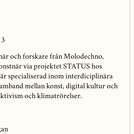
 3
tnär och forskare från Molodechno,
konstnär via projektet STATUS hos
r specialiserad inom interdiciplinära
amband mellan konst, digital kultur och
aktivism och klimatrörelser.
gan