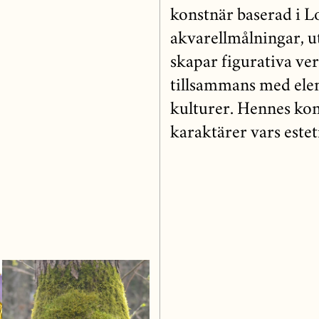
konstnär baserad i 
akvarellmålningar, u
skapar figurativa ver
tillsammans med elem
kulturer. Hennes kons
karaktärer vars este