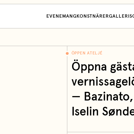
EVENEMANG
KONSTNÄRER
GALLERI
S
ÖPPEN ATELJÉ
Öppna gästa
vernissagel
— Bazinato,
Iselin Sønd