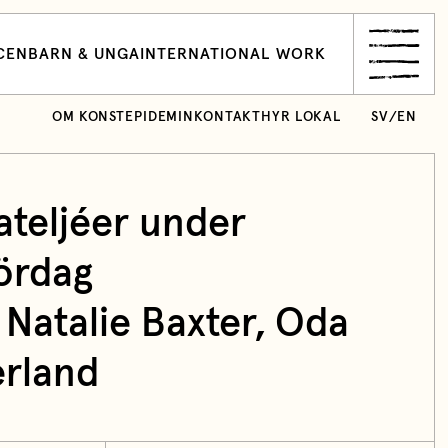
CEN
BARN & UNGA
INTERNATIONAL WORK
OM KONSTEPIDEMIN
KONTAKT
HYR LOKAL
SV
/
EN
teljéer under
ördag
 Natalie Baxter, Oda
erland