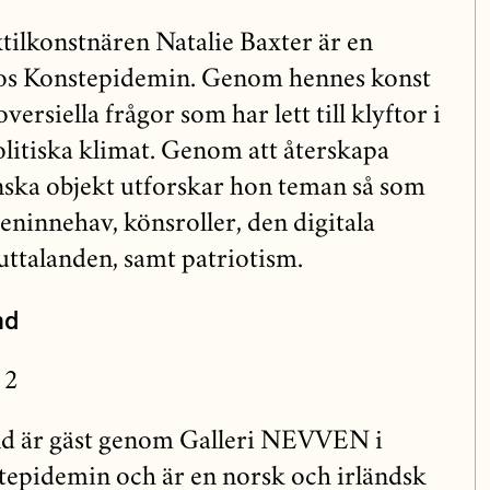
ilkonstnären Natalie Baxter är en
os Konstepidemin. Genom hennes konst
ersiella frågor som har lett till klyftor i
olitiska klimat. Genom att återskapa
ska objekt utforskar hon teman så som
ninnehav, könsroller, den digitala
uttalanden, samt patriotism.
nd
 2
nd är gäst genom Galleri NEVVEN i
epidemin och är en norsk och irländsk