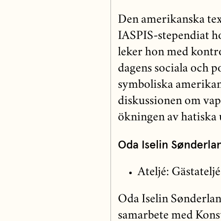
Den amerikanska text
IASPIS-stependiat h
leker hon med kontrov
dagens sociala och p
symboliska amerikan
diskussionen om vape
ökningen av hatiska 
Oda Iselin Sønderla
Ateljé: Gästateljé
Oda Iselin Sønderla
samarbete med Konst