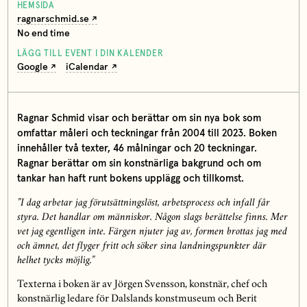
HEMSIDA
ragnarschmid.se
No end time
LÄGG TILL EVENT I DIN KALENDER
Google
iCalendar
Ragnar Schmid visar och berättar om sin nya bok som
omfattar måleri och teckningar från 2004 till 2023. Boken
innehåller två texter, 46 målningar och 20 teckningar.
Ragnar berättar om sin konstnärliga bakgrund och om
tankar han haft runt bokens upplägg och tillkomst.
”I dag arbetar jag förutsättningslöst, arbetsprocess och infall får
styra. Det handlar om människor. Någon slags berättelse finns. Mer
vet jag egentligen inte. Färgen njuter jag av, formen brottas jag med
och ämnet, det flyger fritt och söker sina landningspunkter där
helhet tycks möjlig.”
Texterna i boken är av Jörgen Svensson, konstnär, chef och
konstnärlig ledare för Dalslands konstmuseum och Berit