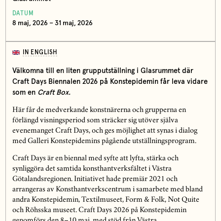
DATUM
8 maj, 2026 – 31 maj, 2026
IN ENGLISH
Välkomna till en liten grupputställning i Glasrummet där
Craft Days Biennalen 2026 på Konstepidemin får leva vidare
som en
Craft Box.
Här får de medverkande konstnärerna och grupperna en
förlängd visningsperiod som sträcker sig utöver själva
evenemanget Craft Days, och ges möjlighet att synas i dialog
med Galleri Konstepidemins pågående utställningsprogram.
Craft Days är en biennal med syfte att lyfta, stärka och
synliggöra det samtida konsthantverksfältet i Västra
Götalandsregionen. Initiativet hade premiär 2021 och
arrangeras av Konsthantverkscentrum i samarbete med bland
andra Konstepidemin, Textilmuseet, Form & Folk, Not Quite
och Röhsska museet. Craft Days 2026 på Konstepidemin
genomförs den 8–10 maj, med stöd från Västra