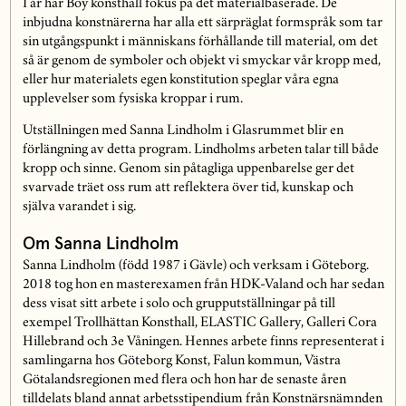
I år har Boy konsthall fokus på det materialbaserade. De
inbjudna konstnärerna har alla ett särpräglat formspråk som tar
sin utgångspunkt i människans förhållande till material, om det
så är genom de symboler och objekt vi smyckar vår kropp med,
eller hur materialets egen konstitution speglar våra egna
upplevelser som fysiska kroppar i rum.
Utställningen med Sanna Lindholm i Glasrummet blir en
förlängning av detta program. Lindholms arbeten talar till både
kropp och sinne. Genom sin påtagliga uppenbarelse ger det
svarvade träet oss rum att reflektera över tid, kunskap och
själva varandet i sig.
Om Sanna Lindholm
Sanna Lindholm (född 1987 i Gävle) och verksam i Göteborg.
2018 tog hon en masterexamen från HDK-Valand och har sedan
dess visat sitt arbete i solo och grupputställningar på till
exempel Trollhättan Konsthall, ELASTIC Gallery, Galleri Cora
Hillebrand och 3e Våningen. Hennes arbete finns representerat i
samlingarna hos Göteborg Konst, Falun kommun, Västra
Götalandsregionen med flera och hon har de senaste åren
tilldelats bland annat arbetsstipendium från Konstnärsnämnden