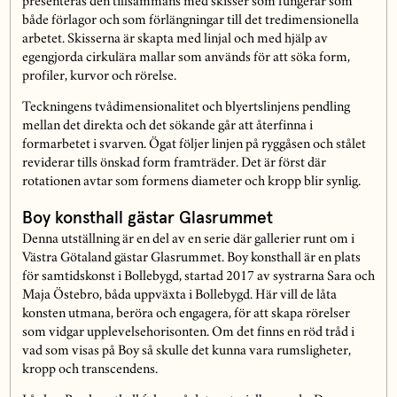
presenteras den tillsammans med skisser som fungerar som
både förlagor och som förlängningar till det tredimensionella
arbetet. Skisserna är skapta med linjal och med hjälp av
egengjorda cirkulära mallar som används för att söka form,
profiler, kurvor och rörelse.
Teckningens tvådimensionalitet och blyertslinjens pendling
mellan det direkta och det sökande går att återfinna i
formarbetet i svarven. Ögat följer linjen på ryggåsen och stålet
reviderar tills önskad form framträder. Det är först där
rotationen avtar som formens diameter och kropp blir synlig.
Boy konsthall gästar Glasrummet
Denna utställning är en del av en serie där gallerier runt om i
Västra Götaland gästar Glasrummet. Boy konsthall är en plats
för samtidskonst i Bollebygd, startad 2017 av systrarna Sara och
Maja Östebro, båda uppväxta i Bollebygd. Här vill de låta
konsten utmana, beröra och engagera, för att skapa rörelser
som vidgar upplevelsehorisonten. Om det finns en röd tråd i
vad som visas på Boy så skulle det kunna vara rumsligheter,
kropp och transcendens.