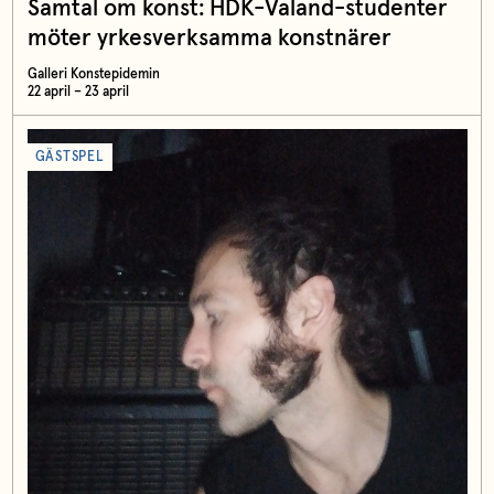
Samtal om konst: HDK-Valand-studenter
möter yrkesverksamma konstnärer
Galleri Konstepidemin
22 april – 23 april
GÄSTSPEL