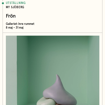
UTSTÄLLNING
MY SJÖBERG
Frön
Galleriet: Inre rummet
8 maj – 31 maj