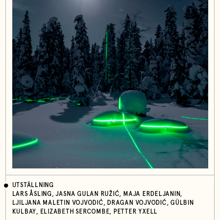
UTSTÄLLNING
LARS ÅSLING, JASNA GULAN RUŽIĆ, MAJA ERDELJANIN,
LJILJANA MALETIN VOJVODIĆ, DRAGAN VOJVODIĆ, GÜLBIN
KULBAY, ELIZABETH SERCOMBE, PETTER YXELL