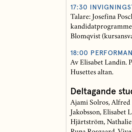
17:30 INVIGNINGS
Talare: Josefina Pos
kandidatprogrammet 
Blomqvist (kursansva
18:00 PERFORMA
Av Elisabet Landin. 
Husettes altan.
Deltagande stu
Ajami Solros, Alfred
Jakobsson, Elisabet 
Hjärtström, Nathalie