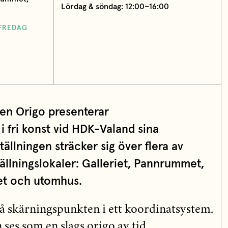
Lördag & söndag: 12:00–16:00
IFREDAG
gen Origo presenterar
 fri konst vid HDK-Valand sina
ällningen sträcker sig över flera av
ällningslokaler: Galleriet, Pannrummet,
t och utomhus.
på skärningspunkten i ett koordinatsystem.
ses som en slags origo av tid,