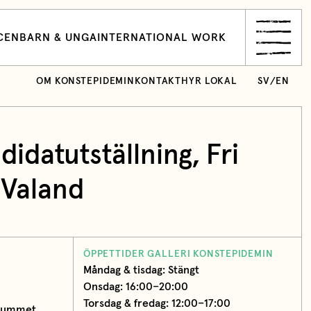
CEN
BARN & UNGA
INTERNATIONAL WORK
OM KONSTEPIDEMIN
KONTAKT
HYR LOKAL
SV
/
EN
idatutställning, Fri
Valand
ÖPPETTIDER GALLERI KONSTEPIDEMIN
Måndag & tisdag: Stängt
Onsdag: 16:00–20:00
Torsdag & fredag: 12:00–17:00
nrummet,