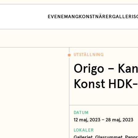
EVENEMANG
KONSTNÄRER
GALLERI
S
UTSTÄLLNING
Origo – Kand
Konst HDK-
DATUM
12 maj, 2023 – 28 maj, 2023
LOKALER
Galleriet, Glasrummet, Pan