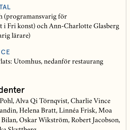
TAL
ch (programansvarig för
i Fri konst) och Ann-Charlotte Glasberg
rig lärare)
NCE
Plats: Utomhus, nedanför restaurang
denter
 Pohl, Alva Qi Törnqvist, Charlie Vince
Landin, Helena Bratt, Linnéa Frisk, Moa
 Bilan, Oskar Wikström, Robert Jacobson,