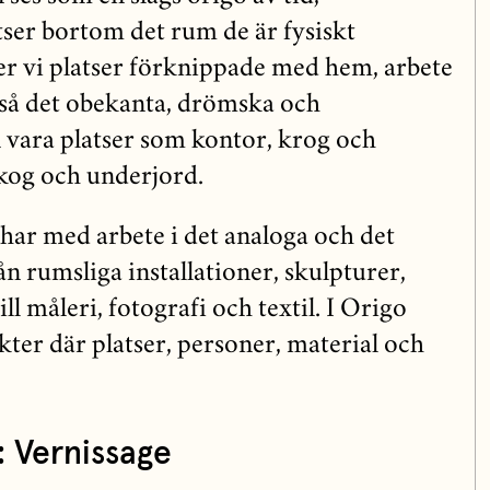
tser bortom det rum de är fysiskt
ner vi platser förknippade med hem, arbete
så det obekanta, drömska och
n vara platser som kontor, krog och
kog och underjord.
ar med arbete i det analoga och det
rån rumsliga installationer, skulpturer,
ll måleri, fotografi och textil. I Origo
ter där platser, personer, material och
: Vernissage