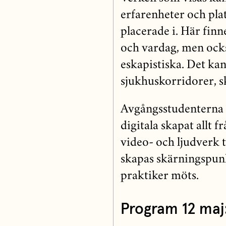
erfarenheter och pla
placerade i. Här fin
och vardag, men ock
eskapistiska. Det ka
sjukhuskorridorer, s
Avgångsstudenterna h
digitala skapat allt f
video- och ljudverk ti
skapas skärningspunk
praktiker möts.
Program 12 maj