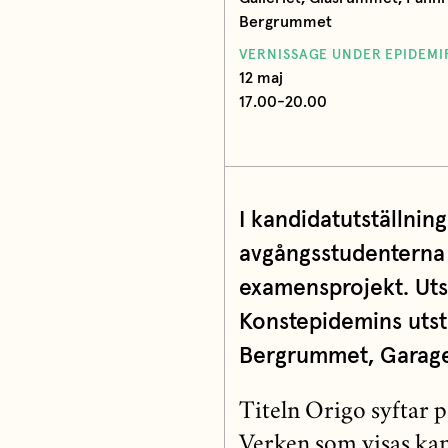
Bergrummet
VERNISSAGE UNDER EPIDEM
12 maj
17.00-20.00
I kandidatutställnin
avgångsstudenterna i
examensprojekt. Utst
Konstepidemins utst
Bergrummet, Garage
Titeln Origo syftar 
Verken som visas kan 